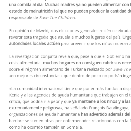
una comida al día. Muchas madres ya no pueden alimentar con l
estado de malnutrición tal que no pueden producir la cantidad de
responsable de
Save The Children
.
En opinión de Mweki, «las elecciones generales recién celebrad
revertir esta tragedia que asuela a muchos lugares del país.
Urge
autoridades locales actúen
para prevenir que los niños mueran a
La investigación conjunta revela que, pese a que el Gobierno ha
crisis alimentaria,
muchos hogares no consiguen cubrir sus neces
sobre el régimen alimentario de Turkana realizado por
Save The
«en mejores circunstancias» que dentro de poco no podrán ingeri
«La comunidad internacional tiene que poner más fondos a disp
Kenia y a las agencias de ayuda humanitaria que trabajan en el t
crítica, que podría ir a peor y que
ya mantiene a los niños y a la
extremadamente peligrosa
«, ha señalado François Batalingaya, 
organizaciones de ayuda humanitaria
han advertido además del 
hambre se sumen otras por enfermedades relacionadas con la falt
como ha ocurrido también en Somalia.