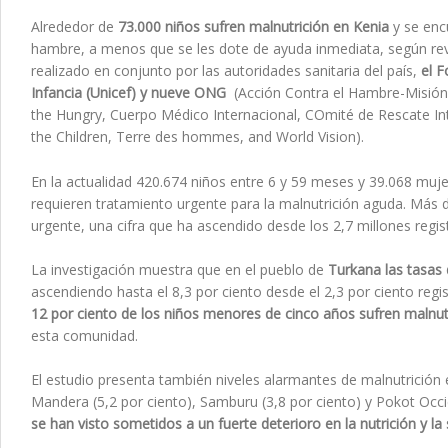
Alrededor de
73.000 niños sufren malnutrición en Kenia
y se enc
hambre, a menos que se les dote de ayuda inmediata, según reve
realizado en conjunto por las autoridades sanitaria del país,
el 
Infancia (Unicef) y nueve ONG
(Acción Contra el Hambre-Misión
the Hungry, Cuerpo Médico Internacional, COmité de Rescate Int
the Children, Terre des hommes, and World Vision).
En la actualidad 420.674 niños entre 6 y 59 meses y 39.068 mu
requieren tratamiento urgente para la malnutrición aguda. Más 
urgente, una cifra que ha ascendido desde los 2,7 millones regi
La investigación muestra que en el pueblo de
Turkana las tasas 
ascendiendo hasta el 8,3 por ciento desde el 2,3 por ciento regi
12 por ciento de los niños menores de cinco años sufren malnut
esta comunidad.
El estudio presenta también niveles alarmantes de malnutrición e
Mandera (5,2 por ciento), Samburu (3,8 por ciento) y Pokot Occid
se han visto sometidos a un fuerte deterioro en la nutrición y la