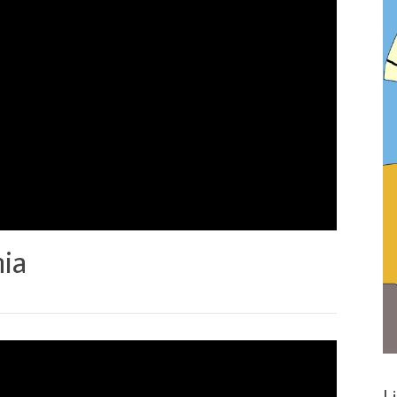
nia
L